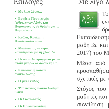
Με λίγα λόγια...
Το
Βραβείο Προαγωγής
ε
Ανθρώπινων Αξιών και
Παρότρυνσης σε δράση για το
δρ
Περιβάλλον
Εκπαίδευση
Κούλα, Κούλα, η
Πλαστικοσακούλα
μαθητές και
Μολύνοντας το νερό,
2017) του Μ
καταστρέφουμε τη χλωρίδα
Πέντε απλά πράγματα με τα
Μέσα από τ
οποία μπορώ να σώσω τη Γη
προσπαθήσα
Κατασκευή κάδων
ανακύκλωσης
σχετικές με
Ο μπλε κάδος
Στόχος του 
Ψαρεύοντας ανακυκλώσιμα
υλικά
μαθητές και 
Οι Συντελεστές
συνείδηση 
Οι Πρωταγωνιστές